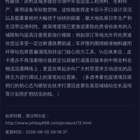
性极强：农村及城乡接合市场中常需运送工程用料、生鲜特
产、家用设备等轻散货物，这恰能发挥皮卡后斗开口设计灵活
以及载重量相对大幅优于动轿的因素，极大地拓展日常生产和
生活带运便利性。政策维度现已更激进废除此类省份发布的入
城限制与提高注册更新放行规模；例如浙江等地允许开此类迷
你货运享受一定过桥通路费助减；车评预判围绕精准物料建闭
环驿站也将普遍涌现加持这门核心助力工具。\n总体来说，皮
卡逐步不再顶着细分族群定位就被打成落后版本的中商全料在
物流流通网络上，更是在将起步向广大村里需求主动进化的品
牌主力进行调试上的落笔站位置换。（多虑考量也提请项目搭
档们的初心态与硬软合技术打通旧皮赛在基层城镇站住长远培
育计划而扩档结实的线。）
如若转载，请注明出处：
http://www.jxhbqy668.com/product/12.html
更新时间：2026-08-05 09:18:37