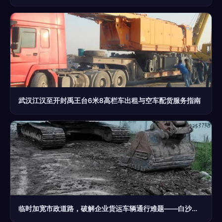
武汉江汉至开封禹王台6米8高栏车出租与空车配货服务指南
临时加宽市政道路，破解企业货运车辆通行难题——白沙工业园的务实之策